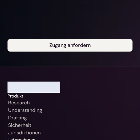
Zugang anfordern
Unsere Gerichtsbarkeit
Bitte auswählen
Weiter
Deutschland / Beck-Noxtua
Abbrechen
Produkt
Österreich / MANZ-Noxtua
Research
Schweiz / Swiss-Noxtua
Understanding
Drafting
Polen / Beck-Noxtua
Sicherheit
Czech Republic / Beck-Noxtua
Jurisdiktionen
Unternehmen