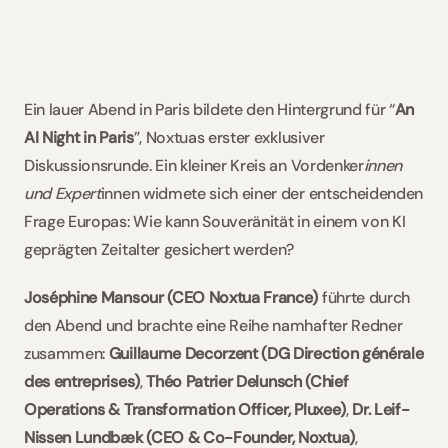
Rechts-KI 
Slowakei / Beck-Noxtua
Dr. Clara Herdeanu
Bulgarien / Ciela-Noxtua
Schweden / Blendow-Noxtua
Ein lauer Abend in Paris bildete den Hintergrund für “
An 
AI Night in Paris
”, Noxtuas erster exklusiver 
Diskussionsrunde. Ein kleiner Kreis an Vordenker
innen 
und Expert
innen widmete sich einer der entscheidenden 
Frage Europas: Wie kann Souveränität in einem von KI 
geprägten Zeitalter gesichert werden?
Joséphine Mansour (CEO Noxtua France) 
führte durch 
den Abend und brachte eine Reihe namhafter Redner 
zusammen: 
Guillaume Decorzent (DG Direction générale 
des entreprises)
, 
Théo Patrier Delunsch (Chief 
Operations & Transformation Officer, Pluxee)
, 
Dr. Leif-
Nissen Lundbæk (CEO & Co-Founder, Noxtua)
, 