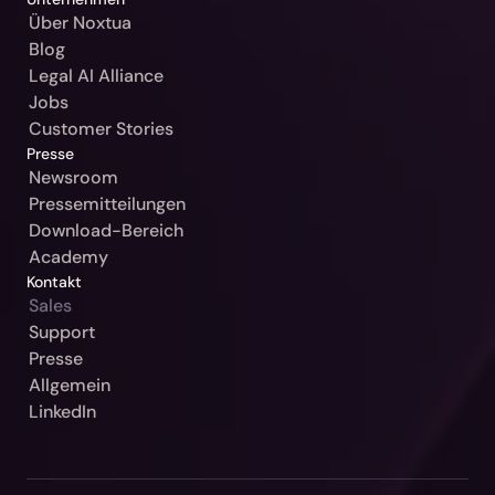
Slowakei / Beck-Noxtua
Über Noxtua
Blog
Bulgarien / Ciela-Noxtua
Legal AI Alliance
Schweden / Blendow-Noxtua
Jobs
Customer Stories
Presse
Newsroom
Pressemitteilungen
Download-Bereich
Academy
Kontakt
Sales
Support
Unsere Gerichtsbarkeit
Presse
Allgemein
Bitte auswählen
LinkedIn
Weiter
Deutschland / Beck-Noxtua
Abbrechen
Österreich / MANZ-Noxtua