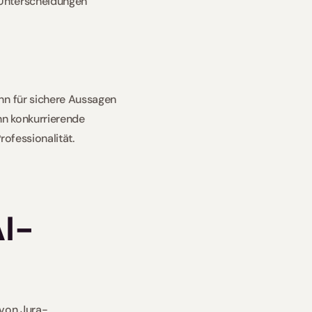
Unterscheidungen 
nn für sichere Aussagen 
nn konkurrierende 
ofessionalität. 
AI-
n
von Jura-