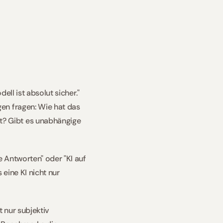
s
ll ist absolut sicher." 
en fragen: Wie hat das 
? Gibt es unabhängige 
 Antworten" oder "KI auf 
ine KI nicht nur 
nur subjektiv 