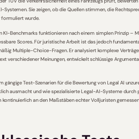
 der TÜV die Verkehrssicherheit eines Fahrzeugs prüft, bewerte
KI-Systemen. Sie zeigen, ob die Quellen stimmen, die Rechtsprech
 formuliert wurde.
n KI-Benchmarks funktionieren nach einem simplen Prinzip – Mu
ssbare Scores. Für juristische Arbeit ist das jedoch fundamenta
äßig Multiple-Choice-Fragen. Er analysiert komplexe Verträge,
xt verschiedener Meinungen, entwickelt schlüssige Argumentat
rum gängige Test-Szenarien für die Bewertung von Legal AI unzure
irklich ausmacht und wie spezialisierte Legal-AI-Systeme durch 
kontinuierlich an den Maßstäben echter Volljuristen gemessen