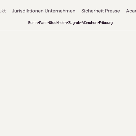
ukt
Jurisdiktionen
Unternehmen
Sicherheit
Presse
Aca
Berlin
•
Paris
•
Stockholm
•
Zagreb
•
München
•
Fribourg
Legal
9
min read
ätskontrolle für
AI: Die Rolle des 