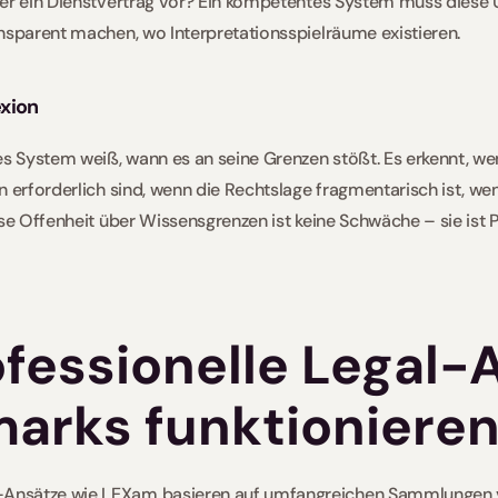
der ein Dienstvertrag vor? Ein kompetentes System muss diese 
nsparent machen, wo Interpretationsspielräume existieren. 
exion
es System weiß, wann es an seine Grenzen stößt. Es erkennt, we
n erforderlich sind, wenn die Rechtslage fragmentarisch ist, we
se Offenheit über Wissensgrenzen ist keine Schwäche – sie ist Pr
fessionelle Legal-
arks funktioniere
Ansätze wie LEXam basieren auf umfangreichen Sammlungen 