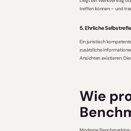
Liegt ein Werkvertrag o
treffen können – und tra
5. Ehrliche Selbstrefl
Ein juristisch kompetent
zusätzliche Informatione
Ansichten existieren. Die
Wie pro
Benchm
Moderne Benchmarking-