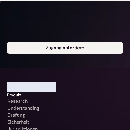
Zugang anfordern
Unsere Gerichtsbarkeit
Bitte auswählen
Weiter
Deutschland / Beck-Noxtua
Abbrechen
Produkt
Österreich / MANZ-Noxtua
Research
Schweiz / Swiss-Noxtua
Understanding
Drafting
Polen / Beck-Noxtua
Sicherheit
Czech Republic / Beck-Noxtua
Jurisdiktionen