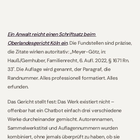
Rechts-KI ist
Slowakei / Beck-Noxtua
Maximilian Detken
Bulgarien / Ciela-Noxtua
Schweden / Blendow-Noxtua
Ein Anwalt reicht einen Schriftsatz beim 
Oberlandesgericht Köln ein
.
 Die Fundstellen sind präzise, 
die Zitate wirken autoritativ: „Meyer-Götz, in: 
Hauß/Gernhuber, Familienrecht, 6. Aufl. 2022, § 1671 Rn. 
33". Die Auflage wird genannt, der Paragraf, die 
Randnummer. Alles professionell formatiert. Alles 
erfunden.
Das Gericht stellt fest: Das Werk existiert nicht – 
offenbar hat ein Chatbot einfach drei verschiedene 
Werke durcheinander gemischt. Autorennamen, 
Sammelwerkstitel und Auflagennummern wurden 
kombiniert, ohne jemals überprüft zu haben, ob sie 