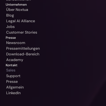
Unternehmen
Slowakei / Beck-Noxtua
Über Noxtua
Blog
Bulgarien / Ciela-Noxtua
Legal AI Alliance
Schweden / Blendow-Noxtua
Jobs
Customer Stories
Presse
Newsroom
Pressemitteilungen
Download-Bereich
Academy
Kontakt
Sales
Support
Unsere Gerichtsbarkeit
Presse
Allgemein
Bitte auswählen
LinkedIn
Weiter
Deutschland / Beck-Noxtua