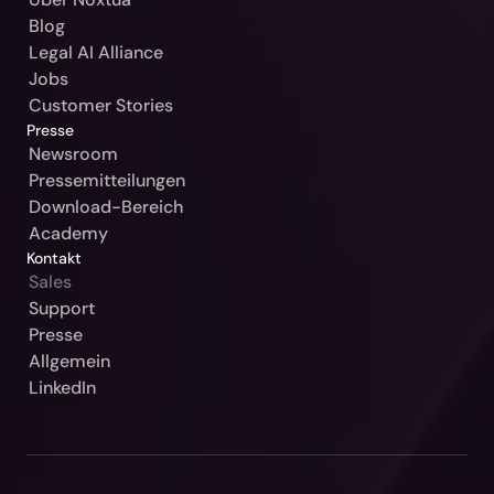
Blog
Bulgarien / Ciela-Noxtua
Legal AI Alliance
Schweden / Blendow-Noxtua
Jobs
Customer Stories
Presse
Newsroom
Pressemitteilungen
Download-Bereich
Academy
Kontakt
Sales
Support
Unsere Gerichtsbarkeit
Presse
Allgemein
Bitte auswählen
LinkedIn
Weiter
Deutschland / Beck-Noxtua
Abbrechen
Österreich / MANZ-Noxtua