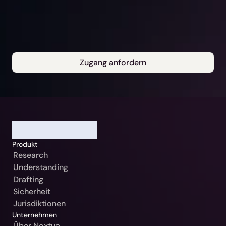
Zugang anfordern
Unsere Gerichtsbarkeit
Bitte auswählen
Weiter
Deutschland / Beck-Noxtua
Abbrechen
Produkt
Österreich / MANZ-Noxtua
Research
Schweiz / Swiss-Noxtua
Understanding
Drafting
Polen / Beck-Noxtua
Sicherheit
Czech Republic / Beck-Noxtua
Jurisdiktionen
Unternehmen
Slowakei / Beck-Noxtua
Über Noxtua