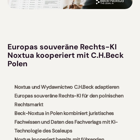
Slowakei / Beck-Noxtua
Bulgarien / Ciela-Noxtua
Schweden / Blendow-Noxtua
Europas souveräne Rechts-KI 
Noxtua kooperiert mit C.H.Beck 
Polen 
Noxtua und Wydawnictwo C.H.Beck adaptieren 
Europas souveräne Rechts-KI für den polnischen 
Rechtsmarkt
Beck-Noxtua in Polen kombiniert juristisches 
Fachwissen und Daten des Fachverlags mit KI-
Technologie des Scaleups  
Noxtua kooperiert bereits mit führenden 