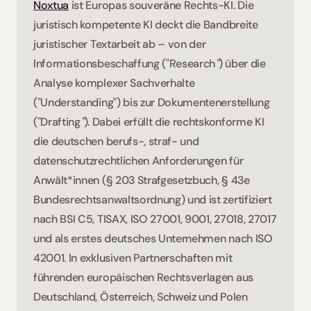
Noxtua
 ist Europas souveräne Rechts-KI. Die 
juristisch kompetente KI deckt die Bandbreite 
juristischer Textarbeit ab – von der 
Informationsbeschaffung ("Research
"
) über die 
Analyse komplexer Sachverhalte 
("Understanding") bis zur Dokumentenerstellung 
("Drafting
"
). Dabei erfüllt die rechtskonforme KI 
die deutschen berufs-, straf- und 
datenschutzrechtlichen Anforderungen für 
Anwält*innen (§ 203 Strafgesetzbuch, § 43e 
Bundesrechtsanwaltsordnung) und ist zertifiziert 
nach BSI C5, TISAX, ISO 27001, 9001, 27018, 27017 
und als erstes deutsches Unternehmen nach ISO 
42001. In exklusiven Partnerschaften mit 
führenden europäischen Rechtsverlagen aus 
Deutschland, Österreich, Schweiz und Polen 