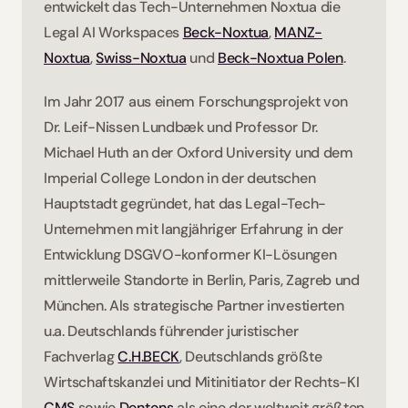
entwickelt das Tech-Unternehmen Noxtua die 
Legal AI Workspaces 
Beck-Noxtua
, 
MANZ-
Noxtua
, 
Swiss-Noxtua
 und 
Beck-Noxtua Polen
. 
Im Jahr 2017 aus einem Forschungsprojekt von 
Dr. Leif-Nissen Lundbæk und Professor Dr. 
Michael Huth an der Oxford University und dem 
Imperial College London in der deutschen 
Hauptstadt gegründet, hat das Legal-Tech-
Unternehmen mit langjähriger Erfahrung in der 
Entwicklung DSGVO-konformer KI-Lösungen 
mittlerweile Standorte in Berlin, Paris, Zagreb und 
München. Als strategische Partner investierten 
u.a. Deutschlands führender juristischer 
Fachverlag 
C.H.BECK
, Deutschlands größte 
Wirtschaftskanzlei und Mitinitiator der Rechts-KI 
CMS
 sowie 
Dentons
 als eine der weltweit größten 