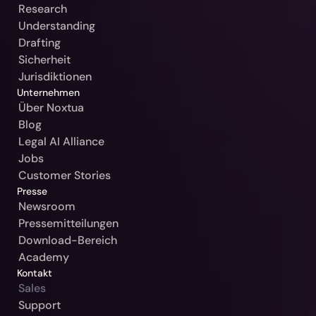
Research
Schweiz / Swiss-Noxtua
Understanding
Drafting
Polen / Beck-Noxtua
Sicherheit
Czech Republic / Beck-Noxtua
Jurisdiktionen
Unternehmen
Slowakei / Beck-Noxtua
Über Noxtua
Blog
Bulgarien / Ciela-Noxtua
Legal AI Alliance
Schweden / Blendow-Noxtua
Jobs
Customer Stories
Presse
Newsroom
Pressemitteilungen
Download-Bereich
Academy
Kontakt
Sales
Support