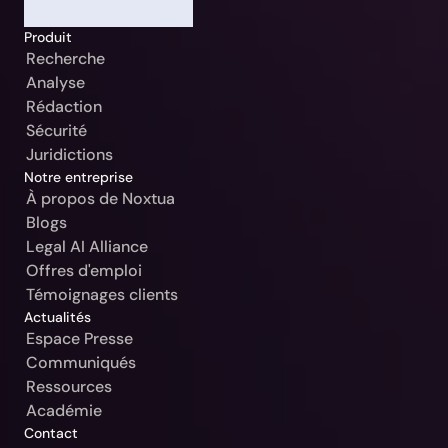
Allemagne / Beck-Noxtua
Annuler
Produit
Autriche / MANZ-Noxtua
Recherche
Suisse / Swiss-Noxtua
Analyse
Rédaction
Pologne / Beck-Noxtua
Sécurité
République tchèque / Beck-Noxtua
Juridictions
Notre entreprise
Slovaquie / Beck-Noxtua
À propos de Noxtua
Blogs
Bulgarie / Ciela-Noxtua
Legal AI Alliance
Suède / Blendow-Noxtua
Offres d'emploi
Témoignages clients
Actualités
Espace Presse
Communiqués
Ressources
Académie
Contact