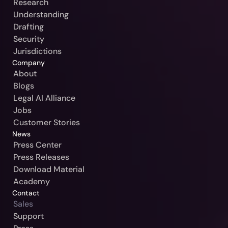
Research
Understanding
Poland / Beck-Noxtua
Drafting
Czech Republic / Beck-Noxtua
Security
Jurisdictions
Slovakia / Beck-Noxtua
Company
Bulgaria / Ciela-Noxtua
About
Blogs
Sweden / Blendow-Noxtua
Legal AI Alliance
Jobs
Customer Stories
News
Press Center
Press Releases
Download Material
Academy
Contact
Sales
Our Jurisdiction:
Support