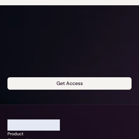
Get Access
Our Jurisdiction:
Please Select
Continue
Germany / Beck-Noxtua
Cancel
Austria / MANZ-Noxtua
Product
Switzerland / Swiss-Noxtua