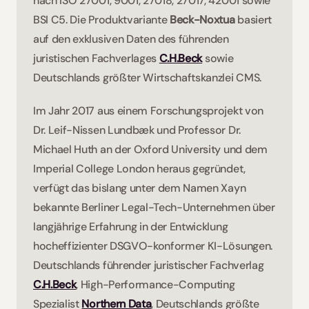
nach ISO 27001, 9001, 27018, 27017, 42001 sowie 
BSI C5. Die Produktvariante 
Beck-Noxtua
 basiert 
auf den exklusiven Daten des führenden 
juristischen Fachverlages 
C.H.Beck
 sowie 
Deutschlands größter Wirtschaftskanzlei CMS.    
Im Jahr 2017 aus einem Forschungsprojekt von 
Dr. Leif-Nissen Lundbæk und Professor Dr. 
Michael Huth an der Oxford University und dem 
Imperial College London heraus gegründet, 
verfügt das bislang unter dem Namen Xayn 
bekannte Berliner Legal-Tech-Unternehmen über 
langjährige Erfahrung in der Entwicklung 
hocheffizienter DSGVO-konformer KI-Lösungen. 
Deutschlands führender juristischer Fachverlag 
C.H.Beck
, High-Performance-Computing 
Spezialist 
Northern Data
, Deutschlands größte 