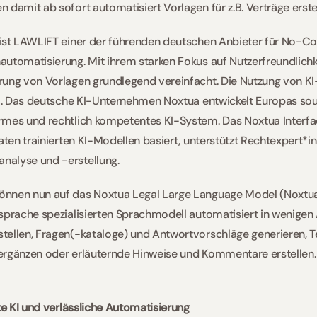
 damit ab sofort automatisiert Vorlagen für z.B. Verträge erstel
 ist LAWLIFT einer der führenden deutschen Anbieter für No-C
utomatisierung. Mit ihrem starken Fokus auf Nutzerfreundlichke
ung von Vorlagen grundlegend vereinfacht. Die Nutzung von KI-
il. Das deutsche KI-Unternehmen Noxtua entwickelt Europas sou
mes und rechtlich kompetentes KI-System. Das Noxtua Interface
aten trainierten KI-Modellen basiert, unterstützt Rechtexpert*inn
alyse und -erstellung. 
nnen nun auf das Noxtua Legal Large Language Model (Noxtua 
sprache spezialisierten Sprachmodell automatisiert in wenigen
tellen, Fragen(-kataloge) und Antwortvorschläge generieren, T
ergänzen oder erläuternde Hinweise und Kommentare erstellen. 
rte KI und verlässliche Automatisierung