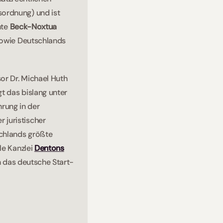
ordnung) und ist 
te 
Beck-Noxtua
sowie Deutschlands 
r Dr. Michael Huth 
 das bislang unter 
ung in der 
juristischer 
chlands größte 
le Kanzlei 
Dentons
n das deutsche Start-