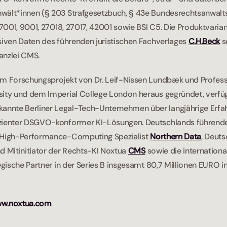
wält*innen (§ 203 Strafgesetzbuch, § 43e Bundesrechtsanwalts
 27001, 9001, 27018, 27017, 42001 sowie BSI C5. Die Produktvarian
siven Daten des führenden juristischen Fachverlages 
C.H.Beck
 
nzlei CMS.    
em Forschungsprojekt von Dr. Leif-Nissen Lundbæk und Professo
sity und dem Imperial College London heraus gegründet, verfügt
nte Berliner Legal-Tech-Unternehmen über langjährige Erfahr
zienter DSGVO-konformer KI-Lösungen. Deutschlands führender 
 High-Performance-Computing Spezialist 
Northern Data
, Deuts
d Mitinitiator der Rechts-KI Noxtua 
CMS
sowie die internationa
tegische Partner in der Series B insgesamt 80,7 Millionen EURO i
w.noxtua.com