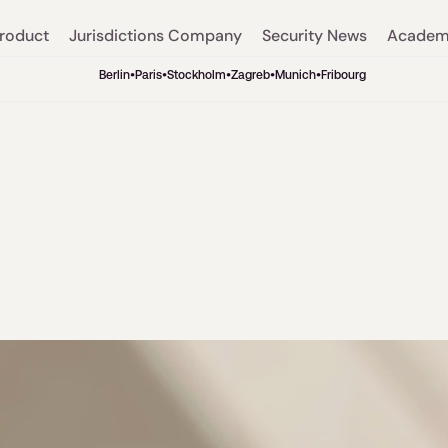
roduct
Jurisdictions
Company
Security
News
Acade
Berlin
•
Paris
•
Stockholm
•
Zagreb
•
Munich
•
Fribourg