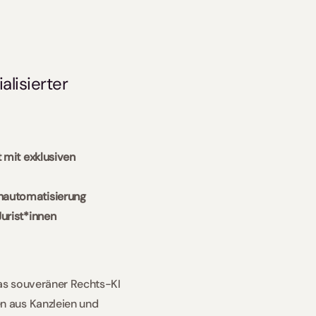
isierter 
mit exklusiven 
nautomatisierung
urist*innen
s souveräner Rechts-KI 
 aus Kanzleien und 