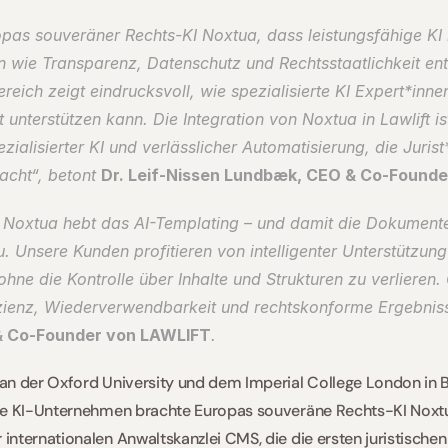
opas souveräner Rechts-KI Noxtua, dass leistungsfähige KI 
 wie Transparenz, Datenschutz und Rechtsstaatlichkeit ent
eich zeigt eindrucksvoll, wie spezialisierte KI Expert*innen 
t unterstützen kann. Die Integration von Noxtua in Lawlift is
ialisierter KI und verlässlicher Automatisierung, die Jurist
acht“, betont 
Dr. Leif-Nissen Lundbæk, CEO & Co-Founde
n Noxtua hebt das AI-Templating – und damit die Dokumente
. Unsere Kunden profitieren von intelligenter Unterstützung 
ohne die Kontrolle über Inhalte und Strukturen zu verlieren. 
izienz, Wiederverwendbarkeit und rechtskonforme Ergebnisse
& Co-Founder von LAWLIFT
.  
an der Oxford University und dem Imperial College London in B
te KI-Unternehmen brachte Europas souveräne Rechts-KI Noxtu
nternationalen Anwaltskanzlei CMS, die die ersten juristischen 