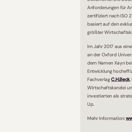
Anforderungen für An
zertifiziert nach ISO
basiert auf den exklu
größter Wirtschaftska
Im Jahr 2017 aus ein
an der Oxford Univer
dem Namen Xayn bekan
Entwicklung hocheffi
Fachverlag 
C.H.Beck
,
Wirtschaftskanzlei un
investierten als stra
Up.  
Mehr Information: 
ww